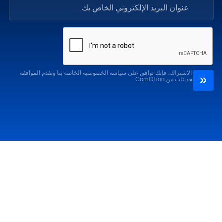
من خلال الاشتراك، فإنك توافق على سياسة الخصوصية الخاصة بنا وتقدم الموافقة
لتلقي التحديثات من ComOtion
احضر
الإصدارات السابقة
كوموشن LA '26
كوموشن LA '25
كوموشن ميامي '26
كوموشن ميامي '25
كوموشن جلوبال '26
كوموشن جلوبال 25