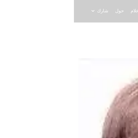
لام
حول
شارك
ómez
rade Commission in Miami
المتحدث