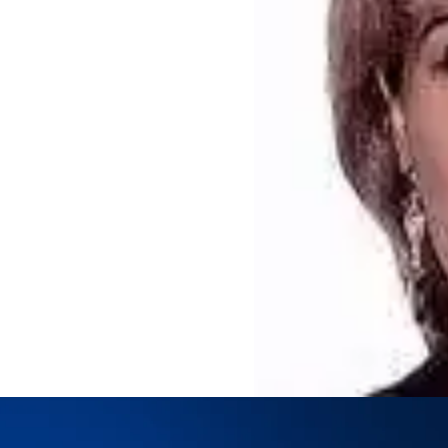
إتبع
 Dolores Fernández Gómez